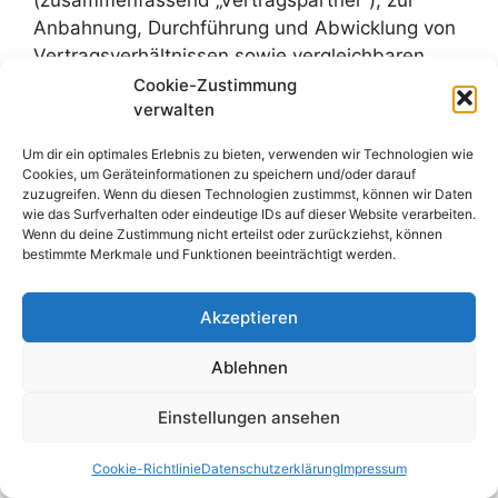
Anbahnung, Durchführung und Abwicklung von
Vertragsverhältnissen sowie vergleichbaren
Rechtsverhältnissen. Dies umfasst auch
Cookie-Zustimmung
verwalten
vorvertragliche Maßnahmen, die auf Anfrage
erfolgen, sowie die Kommunikation im
Um dir ein optimales Erlebnis zu bieten, verwenden wir Technologien wie
Zusammenhang mit dem jeweiligen
Cookies, um Geräteinformationen zu speichern und/oder darauf
Vertragsverhältnis.
zuzugreifen. Wenn du diesen Technologien zustimmst, können wir Daten
wie das Surfverhalten oder eindeutige IDs auf dieser Website verarbeiten.
Wenn du deine Zustimmung nicht erteilst oder zurückziehst, können
Die Verarbeitung dient insbesondere der
bestimmte Merkmale und Funktionen beeinträchtigt werden.
Erfüllung unserer vertraglichen Haupt- und
Nebenpflichten. Hierzu zählen die Erbringung
Akzeptieren
der vereinbarten Leistungen, etwaige
Aktualisierungs- und Informationspflichten, die
Ablehnen
Bearbeitung von Gewährleistungs- und
sonstigen Leistungsstörungen, die Abwicklung
Einstellungen ansehen
von Widerrufen, Kündigungen von
Cookie-Richtlinie
Datenschutzerklärung
Impressum
Dauerschuldverhältnissen, Rückabwicklungen,